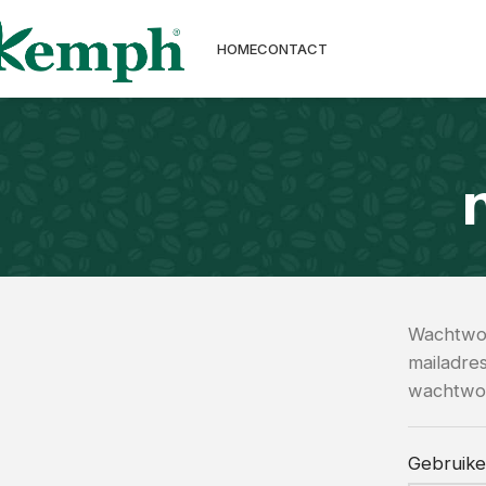
HOME
CONTACT
Wachtwoo
mailadres
wachtwoor
Gebruike