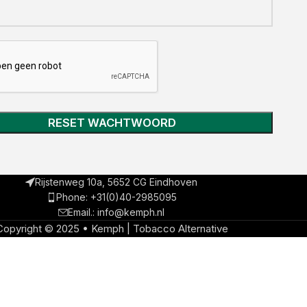
RESET WACHTWOORD
Rijstenweg 10a, 5652 CG Eindhoven
Phone: +31(0)40-2985095
Email.: info@kemph.nl
Copyright © 2025 • Kemph | Tobacco Alternative